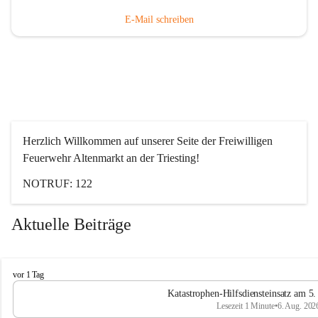
E-Mail schreiben
Herzlich Willkommen auf unserer Seite der Freiwilligen 
Feuerwehr Altenmarkt an der Triesting!
NOTRUF: 122
Aktuelle Beiträge
F
vor 1 Tag
e
Katastrophen-Hilfsdiensteinsatz am 5
u
Lesezeit 1 Minute
•
6. Aug. 202
e