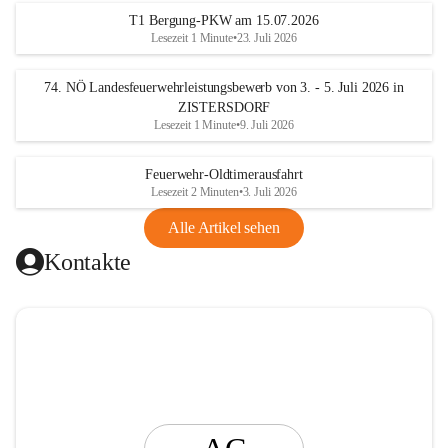
t
T1 Bergung-PKW am 15.07.2026
i
Lesezeit 1 Minute
•
23. Juli 2026
n
g
74. NÖ Landesfeuerwehrleistungsbewerb von 3. - 5. Juli 2026 in
ZISTERSDORF
Lesezeit 1 Minute
•
9. Juli 2026
Feuerwehr-Oldtimerausfahrt
Lesezeit 2 Minuten
•
3. Juli 2026
Alle Artikel sehen
Kontakte