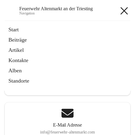
Feuerwehr Altenmarkt an der Triesting
Navigation
Feuerwehr Altenmarkt an der
Start
Triesting
Beiträge
Artikel
Kontakte
Hauptadresse
Alben
Altenmarkt 159, 2571 Altenmarkt an der Triesting, AUT
Standorte
Auf Karte ansehen
E-Mail Adresse
info@feuerwehr-altenmarkt.com