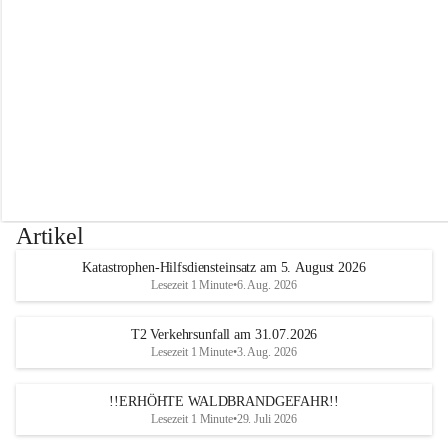
r
w
e
h
r
A
l
t
e
n
m
a
r
Artikel
k
t
Katastrophen-Hilfsdiensteinsatz am 5. August 2026
a
Lesezeit 1 Minute
•
6. Aug. 2026
n
d
e
T2 Verkehrsunfall am 31.07.2026
r
Lesezeit 1 Minute
•
3. Aug. 2026
T
r
!!ERHÖHTE WALDBRANDGEFAHR!!
i
Lesezeit 1 Minute
•
29. Juli 2026
e
s