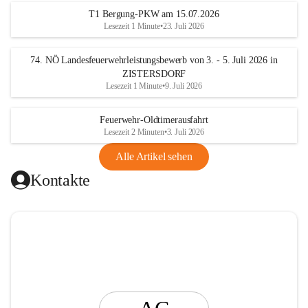
t
T1 Bergung-PKW am 15.07.2026
i
Lesezeit 1 Minute
•
23. Juli 2026
n
g
74. NÖ Landesfeuerwehrleistungsbewerb von 3. - 5. Juli 2026 in
ZISTERSDORF
Lesezeit 1 Minute
•
9. Juli 2026
Feuerwehr-Oldtimerausfahrt
Lesezeit 2 Minuten
•
3. Juli 2026
Alle Artikel sehen
Kontakte