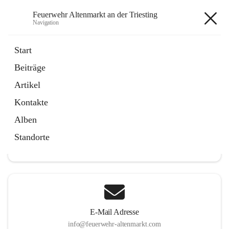
Feuerwehr Altenmarkt an der Triesting
Navigation
Feuerwehr Altenmarkt an der
Start
Triesting
Beiträge
Artikel
Kontakte
Hauptadresse
Alben
Altenmarkt 159, 2571 Altenmarkt an der Triesting, AUT
Standorte
Auf Karte ansehen
E-Mail Adresse
info@feuerwehr-altenmarkt.com