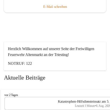
E-Mail schreiben
Herzlich Willkommen auf unserer Seite der Freiwilligen 
Feuerwehr Altenmarkt an der Triesting!
NOTRUF: 122
Aktuelle Beiträge
F
vor 2 Tagen
e
Katastrophen-Hilfsdiensteinsatz am 5
u
Lesezeit 1 Minute
•
6. Aug. 202
e