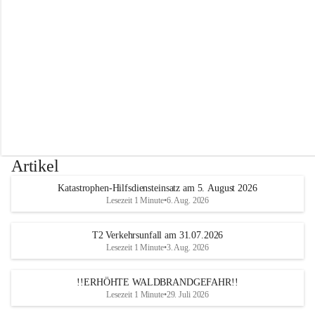
r
w
e
h
r
A
l
t
e
n
m
a
r
Artikel
k
t
Katastrophen-Hilfsdiensteinsatz am 5. August 2026
a
Lesezeit 1 Minute
•
6. Aug. 2026
n
d
e
T2 Verkehrsunfall am 31.07.2026
r
Lesezeit 1 Minute
•
3. Aug. 2026
T
r
!!ERHÖHTE WALDBRANDGEFAHR!!
i
Lesezeit 1 Minute
•
29. Juli 2026
e
s