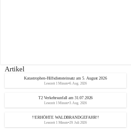
r
w
e
h
r
A
l
t
e
n
m
a
r
Artikel
k
t
Katastrophen-Hilfsdiensteinsatz am 5. August 2026
a
Lesezeit 1 Minute
•
6. Aug. 2026
n
d
e
T2 Verkehrsunfall am 31.07.2026
r
Lesezeit 1 Minute
•
3. Aug. 2026
T
r
!!ERHÖHTE WALDBRANDGEFAHR!!
i
Lesezeit 1 Minute
•
29. Juli 2026
e
s