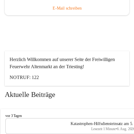
E-Mail schreiben
Herzlich Willkommen auf unserer Seite der Freiwilligen 
Feuerwehr Altenmarkt an der Triesting!
NOTRUF: 122
Aktuelle Beiträge
F
vor 3 Tagen
e
Katastrophen-Hilfsdiensteinsatz am 5
u
Lesezeit 1 Minute
•
6. Aug. 202
e