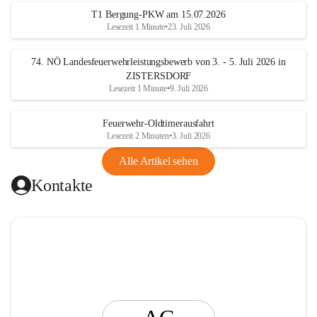
t
T1 Bergung-PKW am 15.07.2026
i
Lesezeit 1 Minute
•
23. Juli 2026
n
g
74. NÖ Landesfeuerwehrleistungsbewerb von 3. - 5. Juli 2026 in
ZISTERSDORF
Lesezeit 1 Minute
•
9. Juli 2026
Feuerwehr-Oldtimerausfahrt
Lesezeit 2 Minuten
•
3. Juli 2026
Alle Artikel sehen
Kontakte