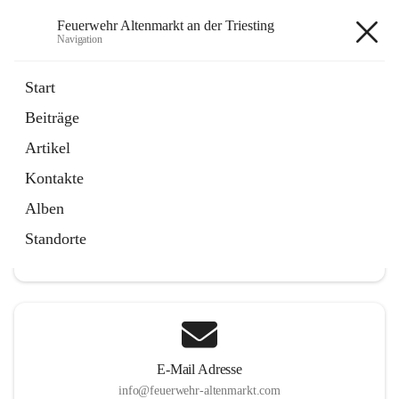
Feuerwehr Altenmarkt an der Triesting
Navigation
Feuerwehr Altenmarkt an der
Start
Triesting
Beiträge
Artikel
Kontakte
Hauptadresse
Alben
Altenmarkt 159, 2571 Altenmarkt an der Triesting, AUT
Standorte
Auf Karte ansehen
E-Mail Adresse
info@feuerwehr-altenmarkt.com