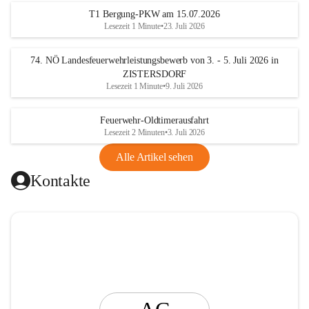
t
T1 Bergung-PKW am 15.07.2026
i
Lesezeit 1 Minute
•
23. Juli 2026
n
g
74. NÖ Landesfeuerwehrleistungsbewerb von 3. - 5. Juli 2026 in
ZISTERSDORF
Lesezeit 1 Minute
•
9. Juli 2026
Feuerwehr-Oldtimerausfahrt
Lesezeit 2 Minuten
•
3. Juli 2026
Alle Artikel sehen
Kontakte