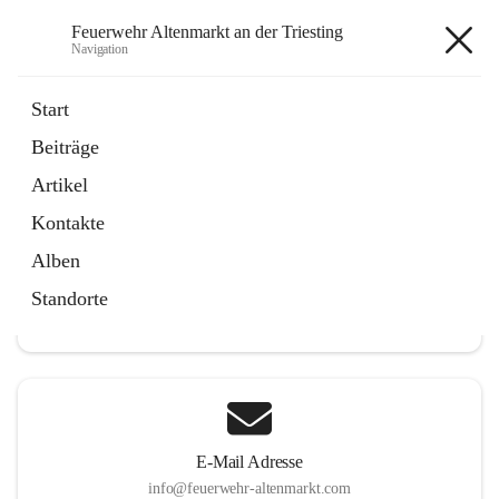
Feuerwehr Altenmarkt an der Triesting
Navigation
Feuerwehr Altenmarkt an der
Start
Triesting
Beiträge
Artikel
Kontakte
Hauptadresse
Alben
Altenmarkt 159, 2571 Altenmarkt an der Triesting, AUT
Standorte
Auf Karte ansehen
E-Mail Adresse
info@feuerwehr-altenmarkt.com