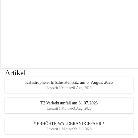
r
w
e
h
r
A
l
t
e
n
m
a
r
Artikel
k
t
Katastrophen-Hilfsdiensteinsatz am 5. August 2026
a
Lesezeit 1 Minute
•
6. Aug. 2026
n
d
e
T2 Verkehrsunfall am 31.07.2026
r
Lesezeit 1 Minute
•
3. Aug. 2026
T
r
!!ERHÖHTE WALDBRANDGEFAHR!!
i
Lesezeit 1 Minute
•
29. Juli 2026
e
s