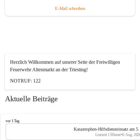
E-Mail schreiben
Herzlich Willkommen auf unserer Seite der Freiwilligen 
Feuerwehr Altenmarkt an der Triesting!
NOTRUF: 122
Aktuelle Beiträge
F
vor 1 Tag
e
Katastrophen-Hilfsdiensteinsatz am 5
u
Lesezeit 1 Minute
•
6. Aug. 202
e