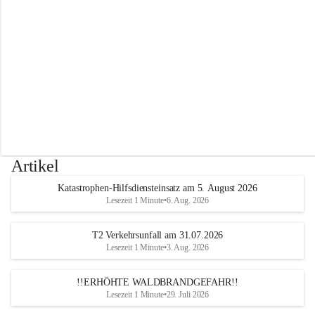
r
w
e
h
r
A
l
t
e
n
m
a
r
Artikel
k
t
Katastrophen-Hilfsdiensteinsatz am 5. August 2026
a
Lesezeit 1 Minute
•
6. Aug. 2026
n
d
e
T2 Verkehrsunfall am 31.07.2026
r
Lesezeit 1 Minute
•
3. Aug. 2026
T
r
!!ERHÖHTE WALDBRANDGEFAHR!!
i
Lesezeit 1 Minute
•
29. Juli 2026
e
s