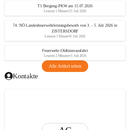
t
T1 Bergung-PKW am 15.07.2026
i
Lesezeit 1 Minute
•
23. Juli 2026
n
g
74. NÖ Landesfeuerwehrleistungsbewerb von 3. - 5. Juli 2026 in
ZISTERSDORF
Lesezeit 1 Minute
•
9. Juli 2026
Feuerwehr-Oldtimerausfahrt
Lesezeit 2 Minuten
•
3. Juli 2026
Alle Artikel sehen
Kontakte