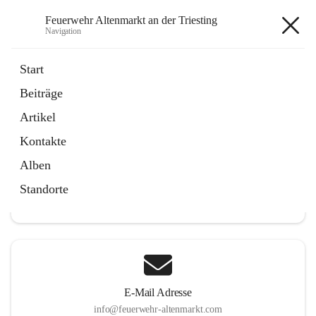
Feuerwehr Altenmarkt an der Triesting
Navigation
Feuerwehr Altenmarkt an der
Start
Triesting
Beiträge
Artikel
Kontakte
Hauptadresse
Alben
Altenmarkt 159, 2571 Altenmarkt an der Triesting, AUT
Standorte
Auf Karte ansehen
E-Mail Adresse
info@feuerwehr-altenmarkt.com