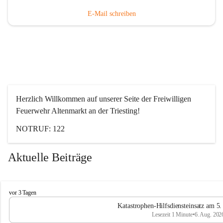
E-Mail schreiben
Herzlich Willkommen auf unserer Seite der Freiwilligen 
Feuerwehr Altenmarkt an der Triesting!
NOTRUF: 122
Aktuelle Beiträge
F
vor 3 Tagen
e
Katastrophen-Hilfsdiensteinsatz am 5
u
Lesezeit 1 Minute
•
6. Aug. 202
e