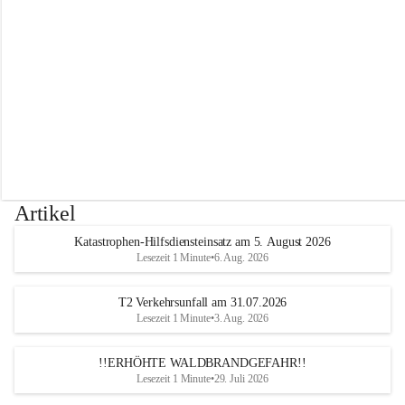
r
w
e
h
r
A
l
t
e
n
m
a
r
Artikel
k
t
Katastrophen-Hilfsdiensteinsatz am 5. August 2026
a
Lesezeit 1 Minute
•
6. Aug. 2026
n
d
e
T2 Verkehrsunfall am 31.07.2026
r
Lesezeit 1 Minute
•
3. Aug. 2026
T
r
!!ERHÖHTE WALDBRANDGEFAHR!!
i
Lesezeit 1 Minute
•
29. Juli 2026
e
s