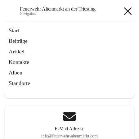
Feuerwehr Altenmarkt an der Triesting
Navigation
Feuerwehr Altenmarkt an der
Start
Triesting
Beiträge
Artikel
Kontakte
Hauptadresse
Alben
Altenmarkt 159, 2571 Altenmarkt an der Triesting, AUT
Standorte
Auf Karte ansehen
E-Mail Adresse
info@feuerwehr-altenmarkt.com