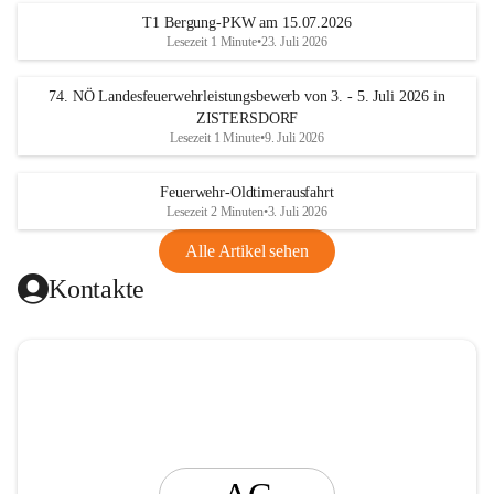
t
T1 Bergung-PKW am 15.07.2026
i
Lesezeit 1 Minute
•
23. Juli 2026
n
g
74. NÖ Landesfeuerwehrleistungsbewerb von 3. - 5. Juli 2026 in
ZISTERSDORF
Lesezeit 1 Minute
•
9. Juli 2026
Feuerwehr-Oldtimerausfahrt
Lesezeit 2 Minuten
•
3. Juli 2026
Alle Artikel sehen
Kontakte