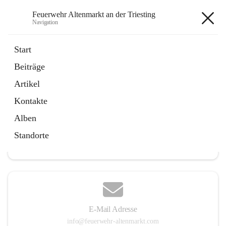
Feuerwehr Altenmarkt an der Triesting
Navigation
Feuerwehr Altenmarkt an der
Start
Triesting
Beiträge
Artikel
Kontakte
Hauptadresse
Alben
Altenmarkt 159, 2571 Altenmarkt an der Triesting, AUT
Standorte
Auf Karte ansehen
E-Mail Adresse
info@feuerwehr-altenmarkt.com