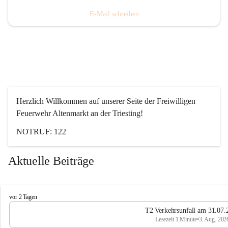
E-Mail schreiben
Herzlich Willkommen auf unserer Seite der Freiwilligen 
Feuerwehr Altenmarkt an der Triesting!
NOTRUF: 122
Aktuelle Beiträge
F
vor 2 Tagen
e
T2 Verkehrsunfall am 31.07.
u
Lesezeit 1 Minute
•
3. Aug. 202
e