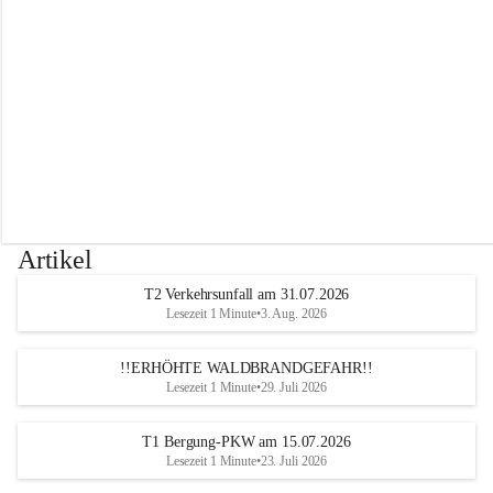
r
w
e
h
r
A
l
t
e
n
m
a
r
Artikel
k
t
T2 Verkehrsunfall am 31.07.2026
a
Lesezeit 1 Minute
•
3. Aug. 2026
n
d
e
!!ERHÖHTE WALDBRANDGEFAHR!!
r
Lesezeit 1 Minute
•
29. Juli 2026
T
r
T1 Bergung-PKW am 15.07.2026
i
Lesezeit 1 Minute
•
23. Juli 2026
e
s