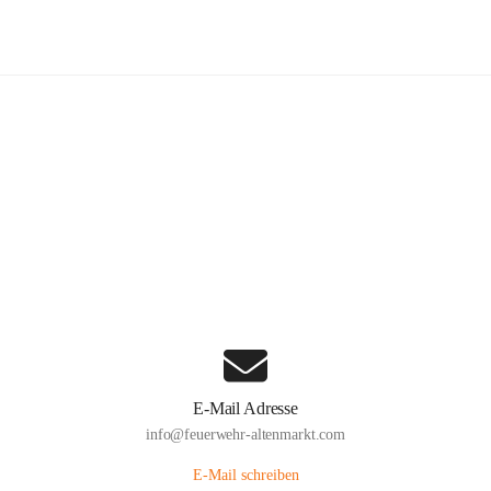
euerwehr Altenmarkt an der Triesti
Hauptadresse
Altenmarkt 159, 2571 Altenmarkt an der Triesting, AUT
Auf Karte ansehen
E-Mail Adresse
info@feuerwehr-altenmarkt.com
E-Mail schreiben