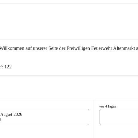
Willkommen auf unserer Seite der Freiwilligen Feuerwehr Altenmarkt a
: 122
F
vor 4 Tagen
e
. August 2026
u
6
e
r
w