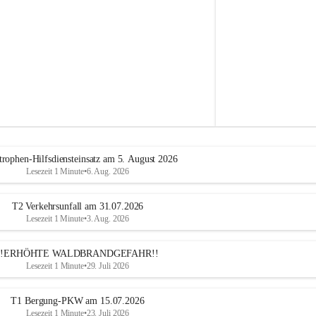
e
h
r
A
l
t
e
n
m
a
r
k
t
trophen-Hilfsdiensteinsatz am 5. August 2026
a
Lesezeit 1 Minute
•
6. Aug. 2026
n
d
e
T2 Verkehrsunfall am 31.07.2026
r
Lesezeit 1 Minute
•
3. Aug. 2026
T
r
!!ERHÖHTE WALDBRANDGEFAHR!!
i
Lesezeit 1 Minute
•
29. Juli 2026
e
s
t
T1 Bergung-PKW am 15.07.2026
i
Lesezeit 1 Minute
•
23. Juli 2026