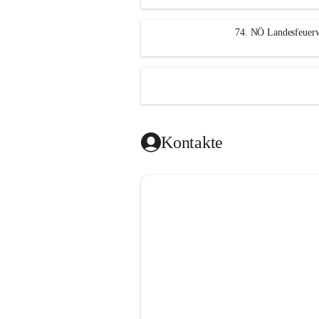
n
g
74. NÖ Landesfeuerw
Kontakte