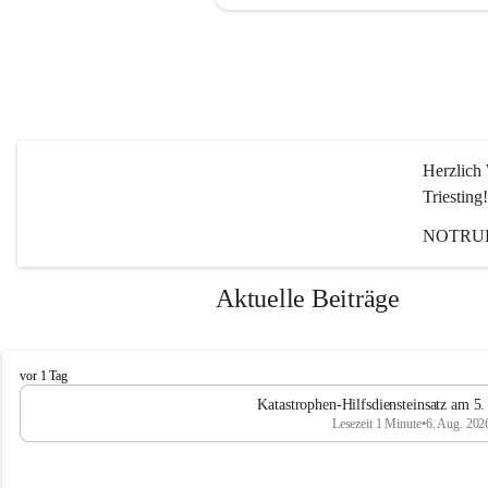
Herzlich 
Triesting!
NOTRUF
Aktuelle Beiträge
F
vor 1 Tag
e
Katastrophen-Hilfsdiensteinsatz am 5
u
Lesezeit 1 Minute
•
6. Aug. 202
e
r
w