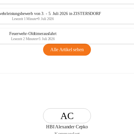
n
g
ehrleistungsbewerb von 3. - 5. Juli 2026 in ZISTERSDORF
Lesezeit 1 Minute
•
9. Juli 2026
Feuerwehr-Oldtimerausfahrt
Lesezeit 2 Minuten
•
3. Juli 2026
Alle Artikel sehen
AC
HBI Alexander Cepko
Kommandant