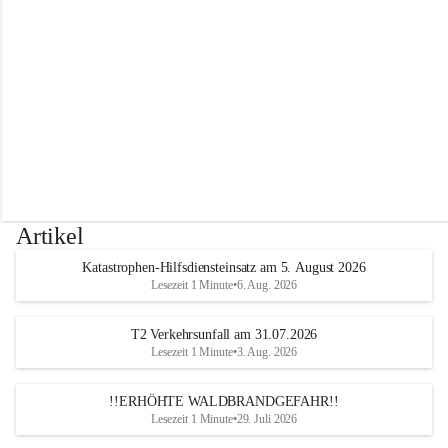
r
w
e
h
r
A
l
t
e
n
m
a
r
Artikel
k
t
Katastrophen-Hilfsdiensteinsatz am 5. August 2026
a
Lesezeit 1 Minute
•
6. Aug. 2026
n
d
e
T2 Verkehrsunfall am 31.07.2026
r
Lesezeit 1 Minute
•
3. Aug. 2026
T
r
!!ERHÖHTE WALDBRANDGEFAHR!!
i
Lesezeit 1 Minute
•
29. Juli 2026
e
s