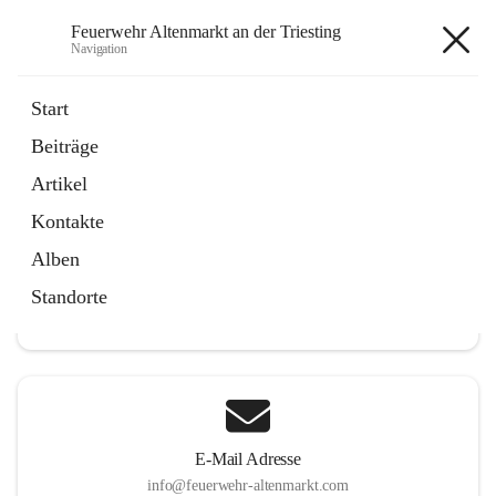
Feuerwehr Altenmarkt an der Triesting
Navigation
Feuerwehr Altenmarkt an der
Start
Triesting
Beiträge
Artikel
Kontakte
Hauptadresse
Alben
Altenmarkt 159, 2571 Altenmarkt an der Triesting, AUT
Standorte
Auf Karte ansehen
E-Mail Adresse
info@feuerwehr-altenmarkt.com