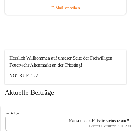
E-Mail schreiben
Herzlich Willkommen auf unserer Seite der Freiwilligen 
Feuerwehr Altenmarkt an der Triesting!
NOTRUF: 122
Aktuelle Beiträge
F
vor 4 Tagen
e
Katastrophen-Hilfsdiensteinsatz am 5
u
Lesezeit 1 Minute
•
6. Aug. 202
e