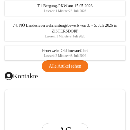
t
T1 Bergung-PKW am 15.07.2026
i
Lesezeit 1 Minute
•
23. Juli 2026
n
g
74. NÖ Landesfeuerwehrleistungsbewerb von 3. - 5. Juli 2026 in
ZISTERSDORF
Lesezeit 1 Minute
•
9. Juli 2026
Feuerwehr-Oldtimerausfahrt
Lesezeit 2 Minuten
•
3. Juli 2026
Alle Artikel sehen
Kontakte