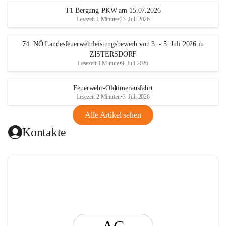
t
T1 Bergung-PKW am 15.07.2026
i
Lesezeit 1 Minute
•
23. Juli 2026
n
g
74. NÖ Landesfeuerwehrleistungsbewerb von 3. - 5. Juli 2026 in
ZISTERSDORF
Lesezeit 1 Minute
•
9. Juli 2026
Feuerwehr-Oldtimerausfahrt
Lesezeit 2 Minuten
•
3. Juli 2026
Alle Artikel sehen
Kontakte