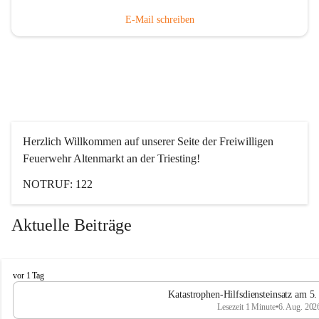
E-Mail schreiben
Herzlich Willkommen auf unserer Seite der Freiwilligen 
Feuerwehr Altenmarkt an der Triesting!
NOTRUF: 122
Aktuelle Beiträge
F
vor 1 Tag
e
Katastrophen-Hilfsdiensteinsatz am 5
u
Lesezeit 1 Minute
•
6. Aug. 202
e