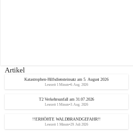
r
w
e
h
r
A
l
t
e
n
m
a
r
Artikel
k
t
Katastrophen-Hilfsdiensteinsatz am 5. August 2026
a
Lesezeit 1 Minute
•
6. Aug. 2026
n
d
e
T2 Verkehrsunfall am 31.07.2026
r
Lesezeit 1 Minute
•
3. Aug. 2026
T
r
!!ERHÖHTE WALDBRANDGEFAHR!!
i
Lesezeit 1 Minute
•
29. Juli 2026
e
s