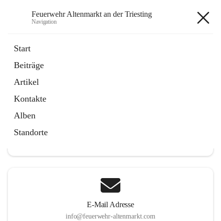
Feuerwehr Altenmarkt an der Triesting
Navigation
Feuerwehr Altenmarkt an der
Start
Triesting
Beiträge
Artikel
Kontakte
Hauptadresse
Alben
Altenmarkt 159, 2571 Altenmarkt an der Triesting, AUT
Standorte
Auf Karte ansehen
E-Mail Adresse
info@feuerwehr-altenmarkt.com